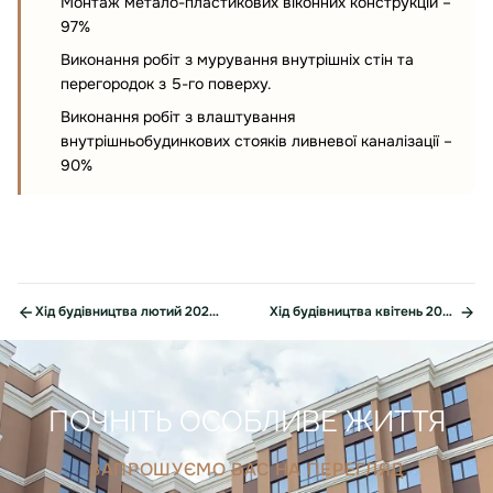
Монтаж метало-пластикових віконних конструкцій –
97%
Виконання робіт з мурування внутрішніх стін та
перегородок з 5-го поверху.
Виконання робіт з влаштування
внутрішньобудинкових стояків ливневої каналізації –
90%
Хід будівництва лютий 2023р.
Хід будівництва квітень 2023р.
ПОЧНІТЬ ОСОБЛИВЕ ЖИТТЯ
ЗАПРОШУЄМО ВАС НА ПЕРЕГЛЯД