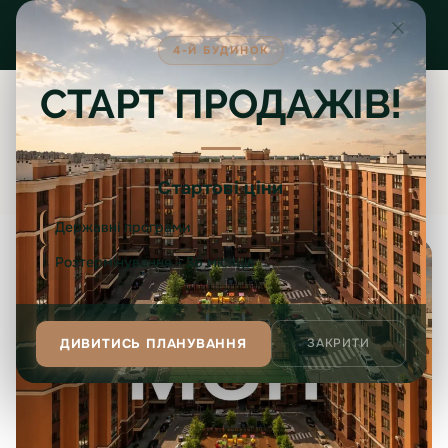
Skip to content
4-Й БУДИНОК
СТАРТ ПРОДАЖІВ!
Головна
/
Державні програми
/
МОН
ДЕРЖАВНА ПРОГРАМА
МОН
Стартові ціни
Державні програми
Розтермінування - 36 місяців
ДИВИТИСЬ ПЛАНУВАННЯ
ЗАКРИТИ